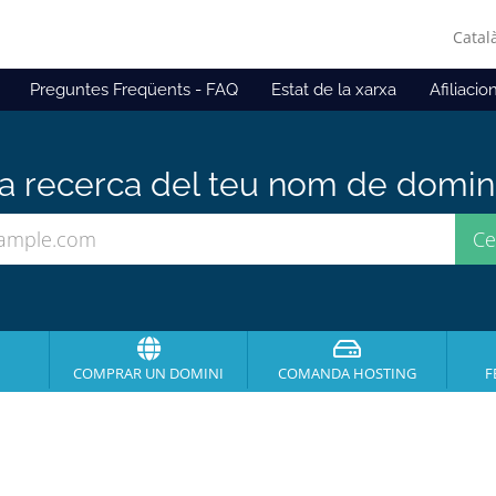
Catal
Preguntes Freqüents - FAQ
Estat de la xarxa
Afiliacio
 recerca del teu nom de domini 
COMPRAR UN DOMINI
COMANDA HOSTING
F