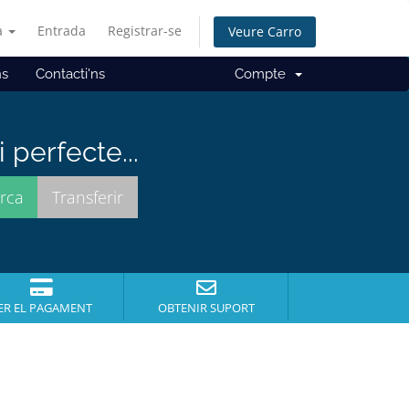
à
Entrada
Registrar-se
Veure Carro
ns
Contacti'ns
Compte
perfecte...
ER EL PAGAMENT
OBTENIR SUPORT